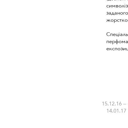
символіз
заданого
жорстког
Спеціаль
перфоман
експозиц
15.12.16 —
14.01.17