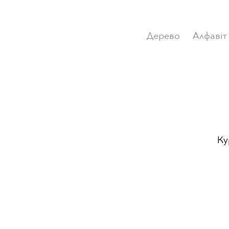
Дерево
Алфавiт
Ку