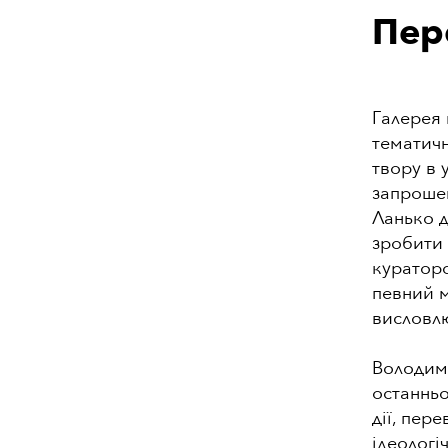
Пер
Галерея
тематичн
твору в 
запрошен
Ланько д
зробити
кураторс
певний м
висловлю
Володим
останньо
дії, пер
ідеологі