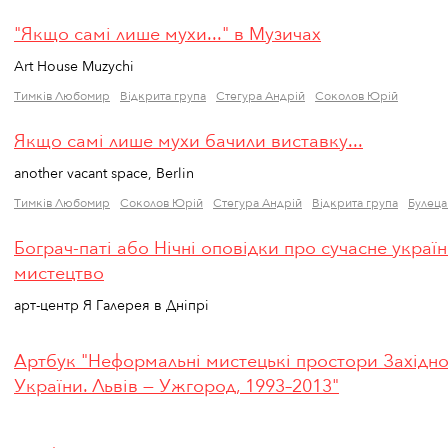
"Якщо самі лише мухи..." в Музичах
Art House Muzychi
Тимків Любомир
Відкрита група
Стегура Андрій
Соколов Юрій
Якщо самі лише мухи бачили виставку...
another vacant space, Berlin
Тимків Любомир
Соколов Юрій
Стегура Андрій
Відкрита група
Булеца
Бограч-паті або Нічні оповідки про сучасне украї
мистецтво
арт-центр Я Галерея в Дніпрі
Артбук "Неформальні мистецькі простори Західноі
України. Львів — Ужгород, 1993–2013"