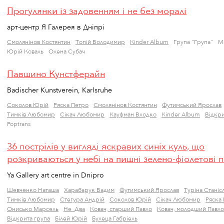
Прогулянки із задовенням і не без моралі
арт-центр Я Галерея в Дніпрі
Смолянінов Костянтин
Топій Володимир
Кinder Album
Група "Група"
Ма
Юрій Коваль
Олена Субач
Павшино Кунстферайн
Badischer Kunstverein, Karlsruhe
Соколов Юрій
Ряска Петро
Смолянінов Костянтин
Футимський Ярослав
Тимків Любомир
Сікач Любомир
Кауфман Влодко
Кinder Album
Відкри
Poptrans
36 пострілів у вигляді яскравих синіх куль, що
розкриваються у небі на пишні зелено-фіолетові п
Ya Gallery art centre in Dnipro
Шевченко Наташа
Харабарук Вадим
Футимський Ярослав
Туріна Станіс
Тимків Любомир
Стегура Андрій
Соколов Юрій
Сікач Любомир
Ряска
Онисько Марсель
Не_Два
Ковач, старший Павло
Ковач, молодший Павло
Відкрита група
Білей Юрій
Булеца Габріель