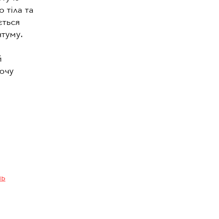
 тіла та
ється
нтуму.
й
уючу
нь