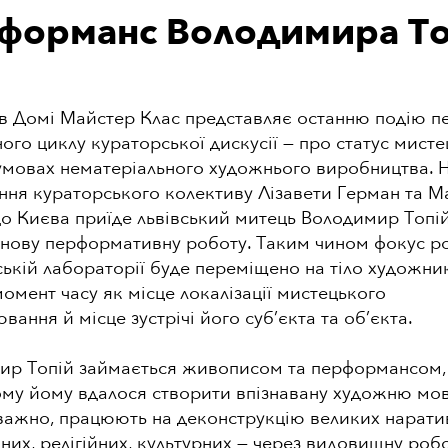
форманс Володимира То
 в Домі Майстер Клас представляє останню подію п
ого циклу кураторської дискусії — про статус мист
умовах нематеріального художнього виробництва. 
ня кураторського колективу Лізавети Герман та Ма
о Києва приїде львівський митець Володимир Топі
 нову перформативну роботу. Таким чином фокус р
ькій лабораторії буде переміщено на тіло художни
омент часу як місце локалізації мистецького
вання й місце зустрічі його суб’єкта та об’єкта.
ир Топій займається живописом та перформансом, 
му йому вдалося створити впізнавану художню мов
еважно, працюють на деконструкцію великих нарати
чних, релігійних, культурних — через видовищну робо