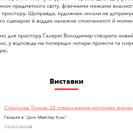
мом предметного світу, фізичними межами власного
 простору. Щоправда, художник ніколи не дотриму
о сценарію й віддає належне спонтанності й моме
но для простору Галереї Володимир створить нови
с, у відповідь на попередні чотири проекти та існ
ію.
Виставки
Станіслав Туріна. 22 ствердження неточних значе
Галерея в "Домі Майстер Клас"
Туріна Станіслав