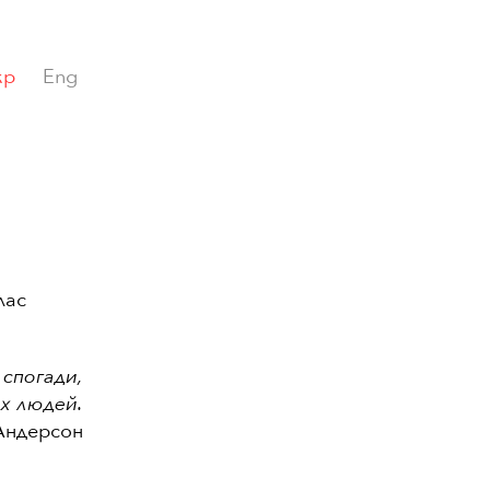
кр
Eng
лас
 спогади,
ах людей.
Андерсон