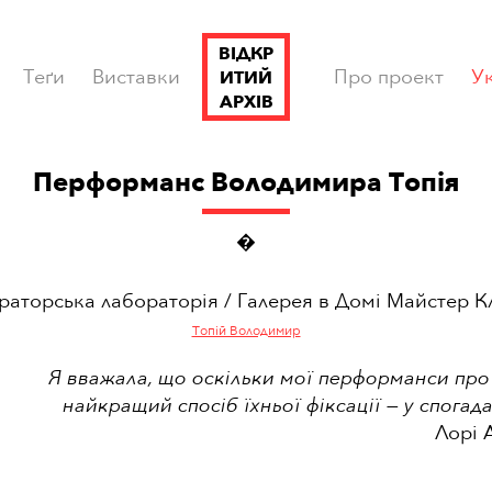
ВІДКР
Теґи
Виставки
Про проект
У
ИТИЙ
АРХІВ
Перформанс Володимира Топія
�
раторська лабораторія / Галерея в Домі Майстер К
Топій Володимир
Я вважала, що оскільки мої перформанси про
найкращий спосіб їхньої фіксації — у спогад
Лорі 