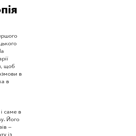
пія
ершого
ецького
На
рії
й, щоб
озмови в
ка в
і саме в
у. Його
вів —
ту із