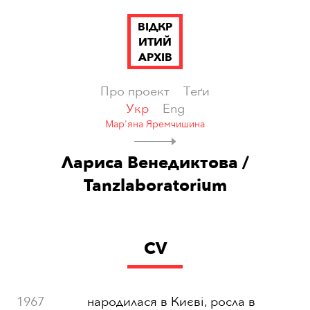
ВІДКР
ИТИЙ
АРХІВ
Про проект
Теґи
Укр
Eng
Мар'яна Яремчишина
Лариса Венедиктова /
Tanzlaboratorium
CV
1967
народилася в Києві, росла в