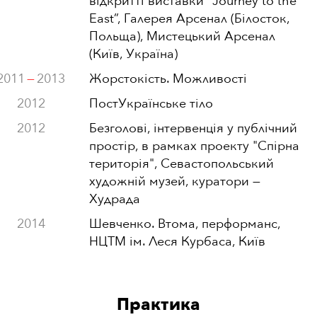
відкритті виставки “Journey to the
East”, Галерея Арсенал (Білосток,
Польща), Мистецький Арсенал
(Київ, Україна)
2011
—
2013
Жорстокість. Можливості
2012
ПостУкраїнське тіло
2012
Безголові, інтервенція у публічний
простір, в рамках проекту "Спірна
територія", Севастопольський
художній музей, куратори
—
Худрада
2014
Шевченко. Втома, перформанс,
НЦТМ ім. Леся Курбаса, Київ
Практика