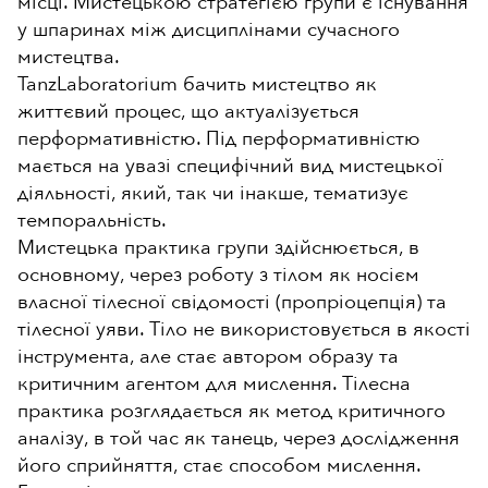
місці. Мистецькою стратегією групи є існування
у шпаринах між дисциплінами сучасного
мистецтва.
TanzLaboratorium бачить мистецтво як
життєвий процес, що актуалізується
перформативністю. Під перформативністю
мається на увазі специфічний вид мистецької
діяльності, який, так чи інакше, тематизує
темпоральність.
Мистецька практика групи здійснюється, в
основному, через роботу з тілом як носієм
власної тілесної свідомості (пропріоцепція) та
тілесної уяви. Тіло не використовується в якості
інструмента, але стає автором образу та
критичним агентом для мислення. Тілесна
практика розглядається як метод критичного
аналізу, в той час як танець, через дослідження
його сприйняття, стає способом мислення.