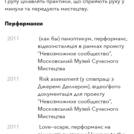
Групу цікавлять практики, що сприяють руху у
минуле та передують мистецтву.
Перформанси
2011
(как бы) паноптикум, перформанс,
відеоінсталяція в рамках проекту
“Невозможное сообщество”,
Московський Музей Сучасного
Мистецтва
2011
Risk assessment (у співпраці з
Джеремі Деллером), відео/фото
документація для проекту
“Невозможное сообщество”,
Московський Музей Сучасного
Мистецтва
2011
Love
—
scape, перформанс на