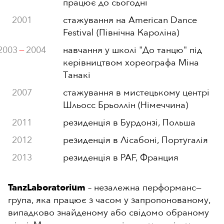
працює до сьогодні
2001
стажування на American Dance
Festival (Північна Кароліна)
2003
—
2004
навчання у школі "До танцю" під
керівництвом хореографа Міна
Танакі
2007
стажування в мистецькому центрі
Шльосс Брьоллін (Німеччина)
2011
резиденція в Бурдонзі, Польша
2012
резиденція в Лісабоні, Португалія
2013
резиденція в PAF, Франция
TanzLaboratorium
– незалежна перформанс
—
група, яка працює з часом у запропонованому,
випадково знайденому або свідомо обраному