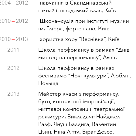
2004
—
2012
навчання в Скандинавській
гімназії, шведський клас, Київ
2010
—
2012
Школа
—
судія при інституті музики
ім. Глієра, фортепіано, Київ
2010
—
2013
хористка хору “Веснівка”, Київ
2011
Школа перфомансу в рамках “Днів
мистецтва перфомансу”, Львів
2012
Школа перфомансу в рамках
фестивалю “Ночі культури”, Люблін,
Польща
2013
Майстер класи з перформансу,
буто, контактної імпровізації,
миттєвої композиції, театральної
режисури. Викладачі: Найджел
Ралф, Януш Балдига, Валентин
Цзин, Ніна Літтл, Віраг Дезсо,