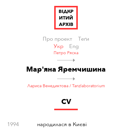
ВІДКР
ИТИЙ
АРХІВ
Про проект
Теґи
Укр
Eng
Петро Ряска
Мар'яна Яремчишина
Лариса Венедиктова / Tanzlaboratorium
CV
1994
народилася в Києві