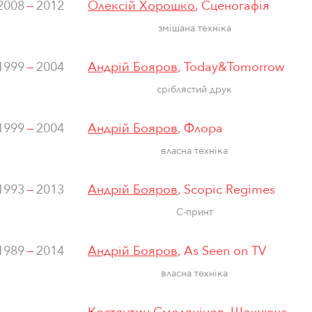
2008
—
2012
Олексій Хорошко
, Сценогафія
змішана техніка
1999
—
2004
Андрій Бояров
, Today&Tomorrow
сріблястий друк
1999
—
2004
Андрій Бояров
, Флора
власна техніка
1993
—
2013
Андрій Бояров
, Scopic Regimes
C-принт
1989
—
2014
Андрій Бояров
, As Seen on TV
власна технiка