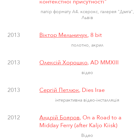
контекстної присутності"
папiр формату А4. ксерокс, галерея "Дзига",
Львiв
2013
Віктор Мельничук
, 8 bit
полотно, акрил
2013
Олексій Хорошко
, AD MMXIII
відео
2013
Сергій Петлюк
, Dies Irae
інтерактивна відео-інсталляція
2012
Андрій Бояров
, Оn a Road to a
Midday Ferry (after Kaljo Kiisk)
Відео