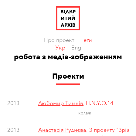
ВІДКР
ИТИЙ
АРХІВ
Про проект
Теґи
Укр
Eng
робота з медіа-зображенням
Проекти
2013
Любомир Тимків
, H.N.Y.O.14
колаж
2013
Анастасія Руднєва
, З проекту "Зріз