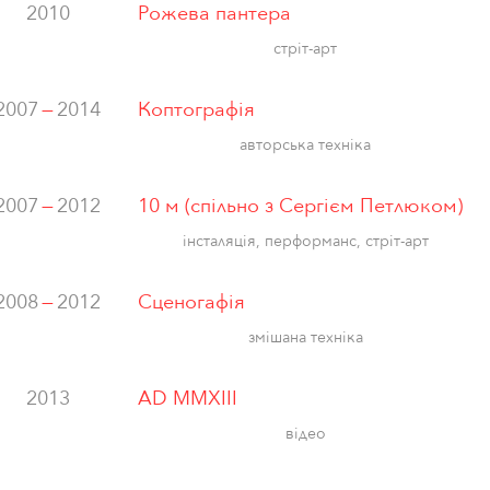
2010
Рожева пантера
стріт-арт
2007
—
2014
Коптографія
авторська техніка
2007
—
2012
10 м (спільно з Сергієм Петлюком)
інсталяція, перформанс, стріт-арт
2008
—
2012
Сценогафія
змішана техніка
2013
AD MMXIII
відео