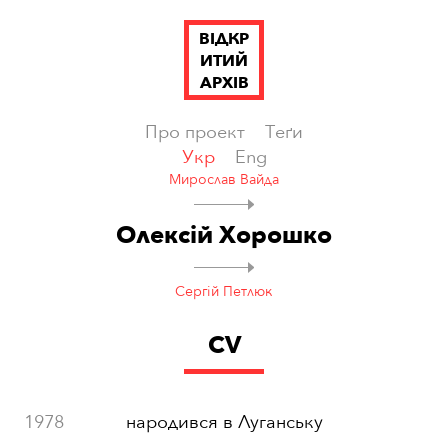
ВІДКР
ИТИЙ
АРХІВ
Про проект
Теґи
Укр
Eng
Мирослав Вайда
Олексій Хорошко
Сергій Петлюк
CV
1978
народився в Луганську